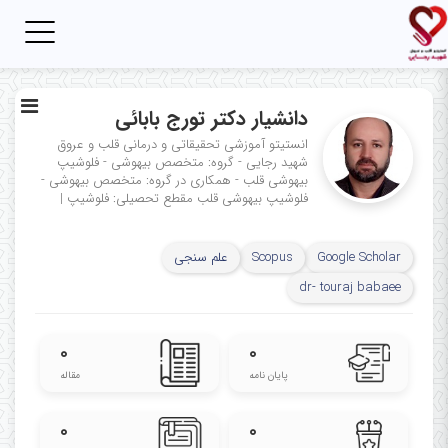
Toggle
igation
دانشیار دکتر تورج بابائی
انستیتو آموزشی تحقیقاتی و درمانی قلب و عروق
شهید رجایی - گروه: متخصص بیهوشی - فلوشیپ
بیهوشی قلب - همکاری در گروه: متخصص بیهوشی -
فلوشیپ بیهوشی قلب
مقطع تحصیلی: فلوشیپ
|
Google Scholar
Scopus
علم سنجی
dr- touraj babaee
۰
۰
پایان نامه
مقاله
۰
۰