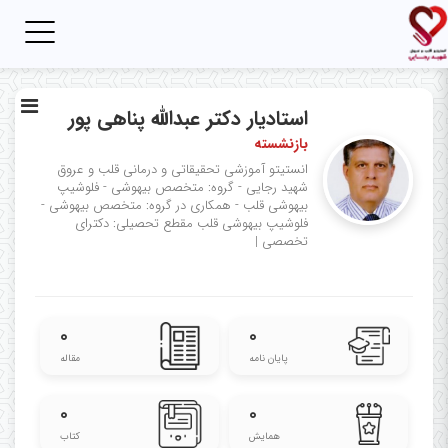
Toggle
igation
استادیار دکتر عبدالله پناهی پور
بازنشسته
انستیتو آموزشی تحقیقاتی و درمانی قلب و عروق
شهید رجایی - گروه: متخصص بیهوشی - فلوشیپ
بیهوشی قلب - همکاری در گروه: متخصص بیهوشی -
فلوشیپ بیهوشی قلب
مقطع تحصیلی: دکترای
تخصصی
|
۰
۰
پایان نامه
مقاله
۰
۰
همایش
کتاب